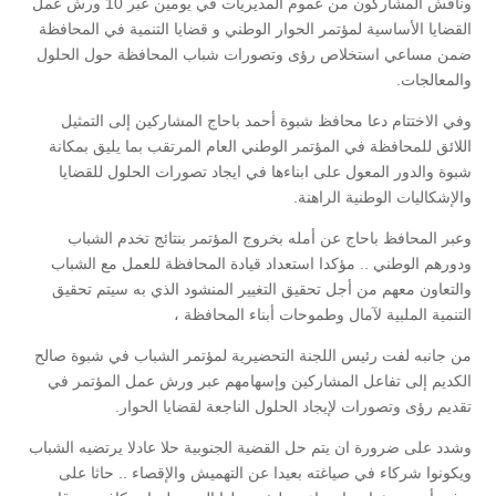
وناقش المشاركون من عموم المديريات في يومين عبر 10 ورش عمل
القضايا الأساسية لمؤتمر الحوار الوطني و قضايا التنمية في المحافظة
ضمن مساعي استخلاص رؤى وتصورات شباب المحافظة حول الحلول
والمعالجات.
وفي الاختتام دعا محافظ شبوة أحمد باحاج المشاركين إلى التمثيل
اللائق للمحافظة في المؤتمر الوطني العام المرتقب بما يليق بمكانة
شبوة والدور المعول على ابناءها في ايجاد تصورات الحلول للقضايا
والإشكاليات الوطنية الراهنة.
وعبر المحافظ باحاج عن أمله بخروج المؤتمر بنتائج تخدم الشباب
ودورهم الوطني .. مؤكدا استعداد قيادة المحافظة للعمل مع الشباب
والتعاون معهم من أجل تحقيق التغيير المنشود الذي به سيتم تحقيق
التنمية الملبية لآمال وطموحات أبناء المحافظة ،
من جانبه لفت رئيس اللجنة التحضيرية لمؤتمر الشباب في شبوة صالح
الكديم إلى تفاعل المشاركين وإسهامهم عبر ورش عمل المؤتمر في
تقديم رؤى وتصورات لإيجاد الحلول الناجعة لقضايا الحوار.
وشدد على ضرورة ان يتم حل القضية الجنوبية حلا عادلا يرتضيه الشباب
ويكونوا شركاء في صياغته بعيدا عن التهميش والإقصاء .. حاثا على