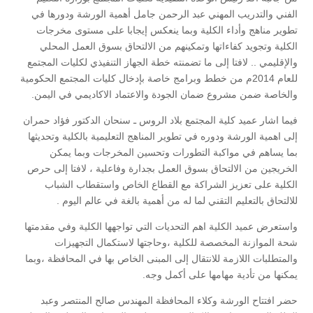
الفني والتدريب المهني عبد الرحمن جامل أهمية الورشة ودورها في
تطوير مناهج وأداء الكلية وبما ينعكس إيجابا على مستوى مخرجات
الكلية وتجويد كفاءاتها وتمكينهم من الالتحاق بسوق العمل المحلي
والإقليمي .. لافتا إلى ما تضمنته خطة الجهاز التنفيذي لكليات المجتمع
للعام 2014م من خطط وبرامج خاصة بإدخال كليات المجتمع الحكومية
والخاصة ضمن مشروع ضمان الجودة والاعتماد الاكاديمي في اليمن.
فيما اشار عميد كلية المجتمع بلاد الروس ـ سنحان الدكتور فؤاد حمران
إلى اهمية الورشة ودوره في تطوير المناهج التعليمية بالكلية وتحديثها
بما يساهم في مواكبة التطورات وتحسين المخرجات وبما يمكن
الخريجين من الالتحاق بسوق العمل بجدارة وفاعلية ، لافتا إلى حرص
الكلية على تعزيز الشراكة مع القطاع الخاص واستقطاب الشباب
للالتحاق بالتعليم التقني لما له من أهمية بالغة في عالم اليوم .
واستعرض عميد الكلية اهم التحديات التي تواجهها الكلية وفي مقدمتها
شحة الموازنة المخصصة للكلية ،وحاجتها لاستكمال التجهيزات
والمتطلبات اللازمة للانتقال إلى المبنى الخاص بها في المحافظة ،وبما
يمكنها من تأدية مهامها على أكمل وجه.
حضر افتتاح الورشة وكلاء المحافظة المهندس صالح المنتصر وعبد