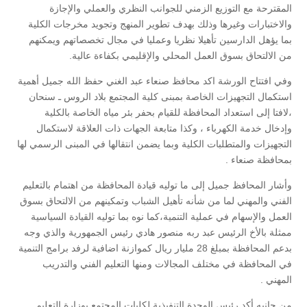
المقترحة مع التوزيع الزمني للجوانب النظري والعملي والإجازة
والاختبارات وغيرها وذلك بهدف تطوير المنهج وتجويد مخرجات الكلية
بما يؤهل الدارسين تأهيلا نظريا وعمليا في مجال تخصصاتهم ويمكنهم
من الالتحاق بسوق العمل المحلي والإقليمي بكفاءة عالية.
وفي افتتاح الورشة اكد محافظ صنعاء عبد الغني حفظ الله جميل أهمية
استكمال التجهيزات الخاصة بمبنى كلية المجتمع بلاد الروس ـ سنحان
،لافتا إلى استعداد المحافظة للقيام بحفر بئر مياه الخاصة بالكلية
وإدخال خدمة الكهرباء ، وكذا متابعة الجهات ذات العلاقة لاستكمال
التجهيزات والمتطلبات الكلية وبما يضمن انتقالها في المبنى الرسمي لها
بمحافظة صنعاء .
وأشار المحافظ جميل إلى ما توليه قيادة المحافظة من اهتمام بالتعليم
الفني والمهني لما من شأنه تأهيل الشباب وتمكينهم من الالتحاق بسوق
العمل والإسهام في عملية التنمية،كما نوه بما توليه القيادة السياسية
ممثلة بالأخ الرئيس عبد ربه منصور هادي رئيس الجمهورية والذي وجه
بدعم المحافظة بمبلغ 28 مليار ريال كموازنة اضافية لرفد برامج التنمية
في المحافظة في مختلف المجالات ومنها التعليم الفني والتدريب
المهني .
من جانبه أكد رئيس الوحدة التنفيذية لكليات المجتمع بوزارة التعليم