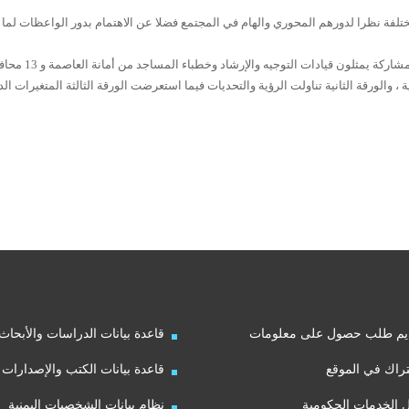
تلفة نظرا لدورهم المحوري والهام في المجتمع فضلا عن الاهتمام بدور الواعظات لما 
وكان اللقاء قد ناقش على مدى يومين بمشاركة 42 مشاركا ومشاركة يمثلون قيادات التوج
الورقة الثانية تناولت الرؤية والتحديات فيما استعرضت الورقة الثالثة المتغيرات الد
يم طلب حصول على معلومات
قاعدة بيانات الدراسات والأبحاث
راك في الموقع
قاعدة بيانات الكتب والإصدارات
ل الخدمات الحكومية
نظام بيانات الشخصيات اليمنية