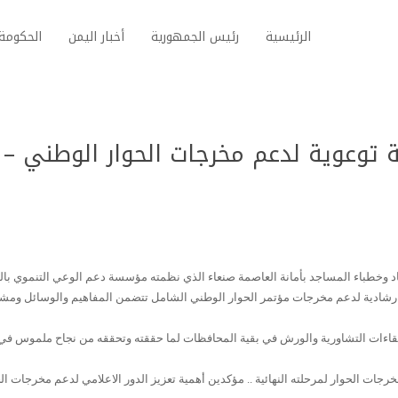
الرئيسية
رئيس الجمهورية
أخبار اليمن
الحكومة 
 توعوية لدعم مخرجات الحوار الوطني –
اد وخطباء المساجد بأمانة العاصمة صنعاء الذي نظمته مؤسسة دعم الوعي التنموي بال
ة ارشادية لدعم مخرجات مؤتمر الحوار الوطني الشامل تتضمن المفاهيم والوسائل ومش
للقاءات التشاورية والورش في بقية المحافظات لما حققته وتحققه من نجاح ملموس في
ات الحوار لمرحلته النهائية .. مؤكدين أهمية تعزيز الدور الاعلامي لدعم مخرجات ال