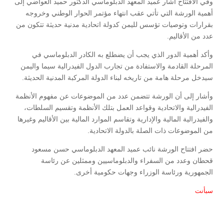
وفي الافتتاح أشار عميد المعهد الدبلوماسي الدكتور حميد العواضي إلى
أهمية الورشة التي تأتي عقب انتهاء مؤتمر الحوار الوطني وخروجه
بقرارات وتوصيات تؤسس لليمن كدولة اتحادية مدنية حديثة تتكون من
عدد من الأقاليم.
وأكد أهمية الدور الذي يجب أن يضطلع به الكادر الدبلوماسي في
المرحلة القادمة والاستفادة من تجارب الدول الفيدرالية سيما واليمن
سيدخل مرحلة هامة من تاريخه لبناء الدولة المركبة المدنية الحديثة.
وأشار إلى أن الورشة تتضمن عدد من الموضوعات عن مفهوم الأنظمة
الفيدرالية والاتحادية وقواعد العمل بتلك الأنظمة وتقسيم السلطات،
والفيدرالية المالية والإدارية وتقاسم الموارد المالية بين الأقاليم وغيرها
من الموضوعات ذات الصلة بالدولة الاتحادية.
حضر افتتاح الورشة نائب عميد المعهد الدبلوماسي حسن مسعود
قحطان وعدد من السفراء والدبلوماسيين وممثلين عن رئاسة
الجمهورية ورئاسة الوزراء وجهات حكومية أخرى.
سبأنت