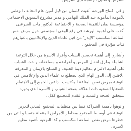
و في افتتاح الورشة ألقيت كلمتان من قبل أمين عام التحالف الوطني
للأمومة المأمونة عبد الملك التهامي و مدير مشروع التسويق الاجتماعي
بمؤسسة يمان للتنمية الصحية و الاجتماعية الدكتور ماجد الشرعبي
أكدت على أهمية الورشة في رفع الوعي المجتمعي حول مرض نقص
المناعة المكتسب “الإيدز” من قبل علماء الدين والإعلاميين باعتبارهم
فئات مؤثرة في المجتمع .
وأشاروا إلى أهمية تحصين الشباب وأفراد الأسرة من خلال التوعية
الشاملة بطرق انتقال المرض و أعراضه و مضاعفاته و حث الشباب
على أهمية الالتزام بتعاليم ديننا الحنيف و التسلح بالإيمان و المعرفة
..لافتين إلى الدور الهام الذي يضطلع به علماء الدين والإعلاميين في
التوعية بمرض نقص المناعة المكتسب ..داعين الجميع إلى الاهتمام
بالقضايا الصحية ذات العلاقة بصحة الشباب و الأسرة الذي بدوره
سيحقق الصحة والتنمية و التقدم للمجتمع ككل .
و نوهوا بأهمية الشراكة فيما بين منظمات المجتمع المدني لتعزيز
التوعية في أوساط المجتمع بمخاطر الأمراض المنتقلة جنسيا و التي من
اخطرها مرض نقص المناعة المكتسب و كذا التوعية بأهمية تنظيم
الأسرة .