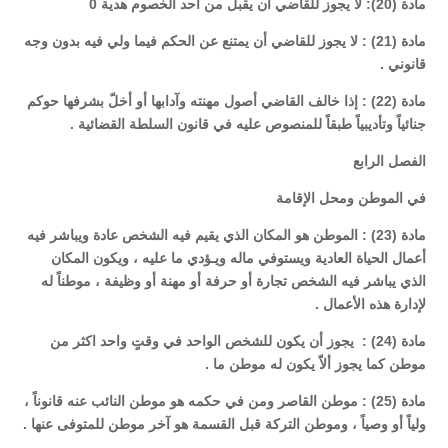
مادة (20): لا يجوز للقاضي أن يقبل من أحد الخصوم هدية 0
مادة (21) : لا يجوز للقاضي أن يمتنع عن الحكم فيما ولي فيه بدون وجه
قانوني .
مادة (22) : إذا خالف القاضي أصول مهنته وآدابها أو أخلّ بشرفها حوكم
جنائياً وتأديبياً طبقاً للمنصوص عليه في قانون السلطة القضائية .
الفصل الرابع
في الموطن ومحل الإقامة
مادة (23) : الموطن هو المكان الذي يقيم فيه الشخص عادة ويباشر فيه
أعمال الحياة العادية ويستوفي ماله ويـؤدي ما عليه ، ويكون المكان
الذي يباشر فيه الشخص تجارة أو حرفة أو مهنة أو وظيفة ، موطناً له
لإدارة هذه الأعمال .
مادة (24) : يجوز أن يكون للشخص الواحد في وقتٍ واحد اكثر من
موطن كما يجوز ألاّ يكون له موطن ما .
مادة (25) : موطن القاصر ومن في حكمه هو موطن النائب عنه قانوناً ،
ولياً أو وصياً ، وموطن التركة قبل القسمة هو آخر موطن للمتوفى عنها .