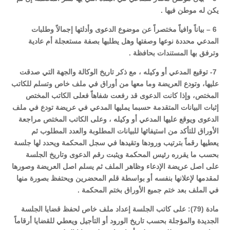
يكن له موطن فيها .
6 – بياناً وافياً مختصراً عن موضوع الدعوى وأدلتها إجمالاً وطلبات
المدعي محددة نوعها وصفتها وهل يطلبها بصفة مستعجلة أم عادية
وترفق بها المستندات بحافظة .
7- توقيع المدعي أو وكيله ، مع ذكر تاريخ الوكالة والجهة التي صدقت
عليها، وتودع العريضة وما معها من أوراق في ملف خاص وتسلم للكاتب
المختص، وإذا كانت الدعوى قد رفعت شفاهاً فعلى الكاتب المختص
إثبات البيانات المتقدمة حسبما يمليها المدعي في عريضة تودع في ملف
الدعوى ويوقع عليها المدعي أو وكيله ، وعلى الكاتب المختص مراجعة
الأوراق للتأكد من استيفائها للبيانات المطلوبة والعدد المطلوب ثم
يعطيها رقماً بترتيب ورودها وتقيدها في سجل المحكمة ويحدد لها جلسة
بحسب ما يقرره رئيس المحكمة ويثبت رقم الدعوى وتاريخ الجلسة
على اصل عريضة الإدعاء وظاهر الملف ثم يسلم اصل العريضة وصورها
لمقدمها لإعلانها بنفسه أو بواسطة قلم المحضرين ويحتفظ بصورة منها
في الملف بعد ختم جميع الأوراق بختم المحكمة .
مادة (79): على كاتب الجلسة إعداد ملف خاص لحفظ قضايا الجلسة
الجديدة والمؤجلة بحسب تاريخ الورود أو التأجيل ويعطي للقضايا أرقاماً