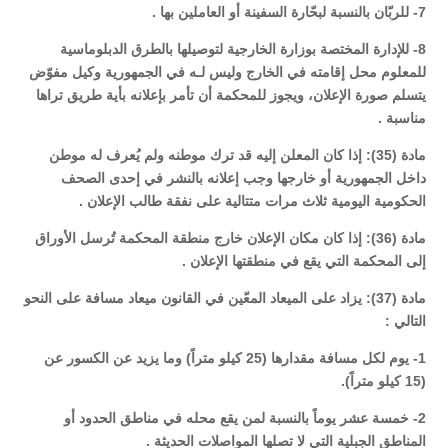
7- للربّان بالنسبة لبحّارة السفينة أو العاملين بها .
8- للإدارة المختصة بوزارة الخارجية لتوصيلها بالطرق الدبلوماسية
للمعلوم محل إقامته في الخارج وليس لـه في الجمهورية وكيل مفوّض
يتسلم صورة الإعلان، ويجوز للمحكمة أن تأمر بإعلانه بأية طريق تراها
مناسبة .
مادة (35): إذا كان المعلن إليه قد ترك موطنه ولم يُعرف له موطن
داخل الجمهورية أو خارجها وجب إعلانه بالنشر في إحدى الصحف
الحكومية اليومية ثلاث مرات متتالية على نفقة طالب الإعلان .
مادة (36): إذا كان مكان الإعلان خارج منطقة المحكمة تُرسل الأوراق
إلى المحكمة التي يقع في منطقتها الإعلان .
مادة (37): يزاد على الميعاد المعّين في القانون ميعاد مسافة على النحو
التالي :
1- يوم لكل مسافة مقدارها (25 كيلو متراً) وما يزيد عن الكسور عن
(15 كيلو متراً).
2- خمسة عشر يوماً بالنسبة لمن يقع محله في مناطق الحدود أو
المناطق الجبلية التي لا تصلها المواصلات الحديثة .