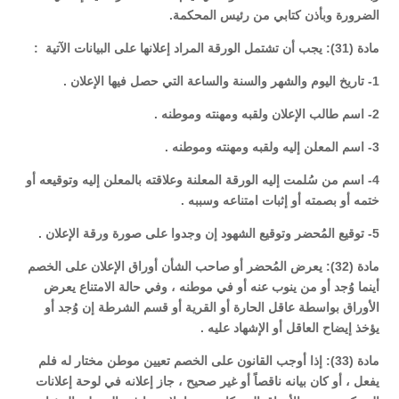
الضرورة وبأذن كتابي من رئيس المحكمة.
مادة (31): يجب أن تشتمل الورقة المراد إعلانها على البيانات الآتية :
1- تاريخ اليوم والشهر والسنة والساعة التي حصل فيها الإعلان .
2- اسم طالب الإعلان ولقبه ومهنته وموطنه .
3- اسم المعلن إليه ولقبه ومهنته وموطنه .
4- اسم من سُلمت إليه الورقة المعلنة وعلاقته بالمعلن إليه وتوقيعه أو
ختمه أو بصمته أو إثبات امتناعه وسببه .
5- توقيع المُحضر وتوقيع الشهود إن وجدوا على صورة ورقة الإعلان .
مادة (32): يعرض المُحضر أو صاحب الشأن أوراق الإعلان على الخصم
أينما وُجد أو من ينوب عنه أو في موطنه ، وفي حالة الامتناع يعرض
الأوراق بواسطة عاقل الحارة أو القرية أو قسم الشرطة إن وُجد أو
يؤخذ إيضاح العاقل أو الإشهاد عليه .
مادة (33): إذا أوجب القانون على الخصم تعيين موطن مختار له فلم
يفعل ، أو كان بيانه ناقصاً أو غير صحيح ، جاز إعلانه في لوحة إعلانات