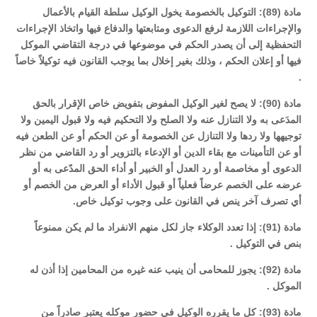
مادة (89): التوكيل بالخصومة يخول الوكيل سلطة القيام بالأعمال
والإجراءات اللازمة لرفع الدعوى ومتابعتها والدفاع فيها واتخاذ الإجراءات
التحفظية إلى أن يصدر الحكم في موضوعها في درجة التقاضي الموكل
فيها أو إعلان الحكم ، وذلك بغير إخلال بما يوجب القانون فيه توكيلاً خاصاً
.
مادة (90): لا يصح لغير الوكيل المفوض بتفويض خاص الإقرار بالحق
المدَعى به ولا التنازل عنه ولا الصلح ولا التحكيم فيه ولا قبول اليمين ولا
توجيهها ولا ردها ولا التنازل عن الخصومة أو عن الحكم أو عن الطعن فيه
أو عن التأمينات مع بقاء الدين أو الإدعاء بالتزوير أو رد القاضي من نظر
الدعوى أو مخاصمة أو رد العدل أو الخبير أو أداء الحق المدًعى به أو
عرضه على الخصم عرضاً فعلياً أو قبول الأداء أو العرض من الخصم أو
أي تصرف آخر ينص في القانون على وجوب توكيل خاص.
مادة (91): إذا تعدد الوكلاء جاز لكل منهم الانفراد ما لم يكن ممنوعاً
بنص في التوكيل .
مادة (92): يجوز للمحامى أن ينيب عنه غيره من المحامين إذا أذن له
الموكل .
مادة (93): كل ما يقرره الوكيل في حضور موكله يعتبر صادراً من