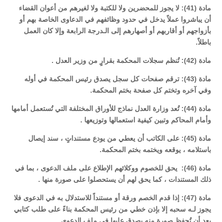
مادة (41): لا يجوز للمحضرين ولا للكتبة ولا لغيرهم من أعوان القضاء
أن يباشروا عملاً يدخل في حدود وظائفهم في الدعاوى الخاصة بهم أو
بأزواجهم أو أقاربهم أو أصهارهم إلى الـدرجة الرابعة وإلا كان العمل
باطلاً.
مادة (42): تُنظم سجلات المحكمة بقرارٍ من وزير العدل .
مادة (43): ترقم صفحات كل سجل يصدق رئيس المحكمة في أوله
وفي آخره وتختم كل صفحة بختم المحكمة.
مادة (44): تُعد وزارة العدل نماذج للأوراق المختلفة التي تُستعمل أمامها
وأمام المحاكم وتبين كيفية استعمالها وتوزيعها .
مادة (45): على الكاتب أن يعطي من يودع مستنداتٍ ، سند إيصال
باستلامه ، يوقعه ويختمه بختم المحكمة.
مادة (46): يحق للخصوم ووكلائهم الإطلاع على ملف الدعوى ، بما في
ذلك المستندات ، كما يحق لهم أن يستحصلوا على صورة منها .
مادة (47): إذا قدم الخصم ورقة أو مستنداً للاستدلال به في الدعوى فلا
يجوز لـه سحبه إلا بإذن خطي من رئيس المحكمة بناءً على طلب كتابي
بعد أن تُحفظ صورة منه يصدق عليها في ملف الدعوى.