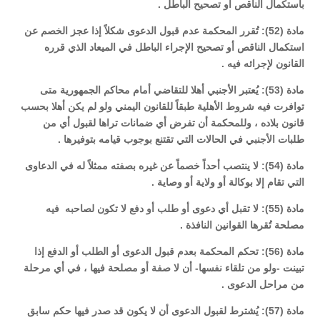
باستكمال الناقص أو تصحيح الباطل .
مادة (52): تُقرر المحكمة عدم قبول الدعوى شكلاً إذا عجز الخصم عن
استكمال الناقص أو تصحيح الإجراء الباطل في الميعاد الذي قرره
القانون لإجرائه فيه .
مادة (53): يُعتبر الأجنبي أهلا للتقاضي أمام محاكم الجمهورية متى
توافرت فيه شروط الأهلية طبقاً للقانون اليمني ولو لم يكن أهلا بحسب
قانون بلاده ، وللمحكمة أن تفرض أي ضمانات تراها لقبول أي من
طلبات الأجنبي في الحالات التي تقتنع بوجوب قيامه بتوفيرها .
مادة (54): لا ينتصب أحداً خصماً عن غيره بصفته ممثلاً له في الدعاوى
التي تقام إلا بوكالة أو ولاية أو وصاية .
مادة (55): لا تقبل أي دعوى أو طلب أو دفع لا تكون لصاحبه فيه
مصلحة تُقرها القوانين النافذة .
مادة (56): تحكم المحكمة بعدم قبول الدعوى أو الطلب أو الدفع إذا
تبينت -ولو من تلقاء نفسها- أن لا صفة أو مصلحة فيها ، في أي مرحلة
من مراحل الدعوى .
مادة (57): يُشترط لقبول الدعوى أن لا يكون قد صدر فيها حكم سابق