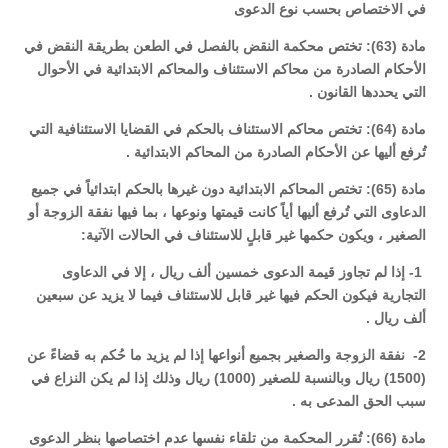
في الاختصاص بحسب نوع الدعوى
مادة (63): تختص محكمة النقض بالفصل في الطعن بطريقة النقض في
الأحكام الصادرة من محاكم الاستئناف والمحاكم الابتدائية في الأحوال
التي يحددها القانون .
مادة (64): تختص محاكم الاستئناف بالحكم في القضايا الاستئنافية التي
تُرفع أليها عن الأحكام الصادرة من المحاكم الابتدائية .
مادة (65): تختص المحاكم الابتدائية دون غيرها بالحكم ابتدائياً في جميع
الدعاوى التي تُرفع أليها أياً كانت قيمتها ونوعها ، بما فيها نفقة الزوجة أو
الصغير ، ويكون حكمها غير قابلٍ للاستئناف في الحالات الآتية:
1- إذا لم تجاوز قيمة الدعوى خمسين ألف ريال ، إلا في الدعاوى
التجارية فيكون الحكم فيها غير قابل للاستئناف فيما لا يزيد عن سبعين
ألف ريال .
2- نفقة الزوجة والصغير بجميع أنواعها إذا لم يزيد ما حُكم به قضاءً عن
(1500) ريال وبالنسبة للصغير (1000) ريال وذلك إذا لم يكن النزاع في
سبب الحق المدعى به .
مادة (66): تُقرر المحكمة من تلقاء نفسها عدم اختصاصها بنظر الدعوى