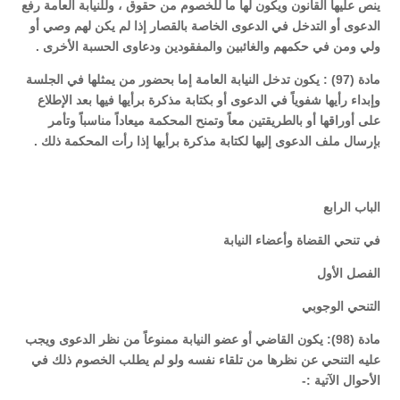
ينص عليها القانون ويكون لها ما للخصوم من حقوق ، وللنيابة العامة رفع
الدعوى أو التدخل في الدعوى الخاصة بالقصار إذا لم يكن لهم وصي أو
ولي ومن في حكمهم والغائبين والمفقودين ودعاوى الحسبة الأخرى .
مادة (97) : يكون تدخل النيابة العامة إما بحضور من يمثلها في الجلسة
وإبداء رأيها شفوياً في الدعوى أو بكتابة مذكرة برأيها فيها بعد الإطلاع
على أوراقها أو بالطريقتين معاً وتمنح المحكمة ميعاداً مناسباً وتأمر
بإرسال ملف الدعوى إليها لكتابة مذكرة برأيها إذا رأت المحكمة ذلك .
الباب الرابع
في تنحي القضاة وأعضاء النيابة
الفصل الأول
التنحي الوجوبي
مادة (98): يكون القاضي أو عضو النيابة ممنوعاً من نظر الدعوى ويجب
عليه التنحي عن نظرها من تلقاء نفسه ولو لم يطلب الخصوم ذلك في
الأحوال الآتية :-