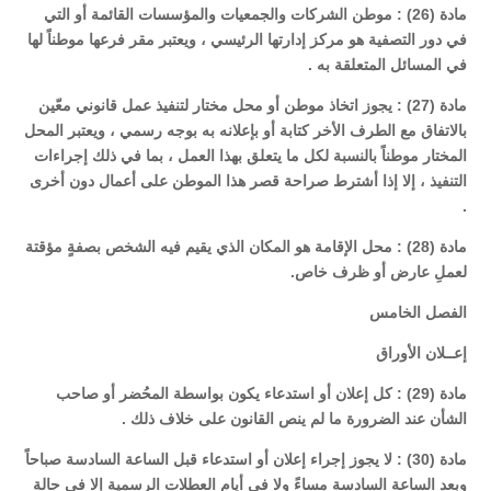
مادة (26) : موطن الشركات والجمعيات والمؤسسات القائمة أو التي
في دور التصفية هو مركز إدارتها الرئيسي ، ويعتبر مقر فرعها موطناً لها
في المسائل المتعلقة به .
مادة (27) : يجوز اتخاذ موطن أو محل مختار لتنفيذ عمل قانوني معّين
بالاتفاق مع الطرف الأخر كتابة أو بإعلانه به بوجه رسمي ، ويعتبر المحل
المختار موطناً بالنسبة لكل ما يتعلق بهذا العمل ، بما في ذلك إجراءات
التنفيذ ، إلا إذا أشترط صراحة قصر هذا الموطن على أعمال دون أخرى
.
مادة (28) : محل الإقامة هو المكان الذي يقيم فيه الشخص بصفةٍ مؤقتة
لعملِ عارض أو ظرف خاص.
الفصل الخامس
إعــلان الأوراق
مادة (29) : كل إعلان أو استدعاء يكون بواسطة المحُضر أو صاحب
الشأن عند الضرورة ما لم ينص القانون على خلاف ذلك .
مادة (30) : لا يجوز إجراء إعلان أو استدعاء قبل الساعة السادسة صباحاً
وبعد الساعة السادسة مساءً ولا في أيام العطلات الرسمية إلا في حالة