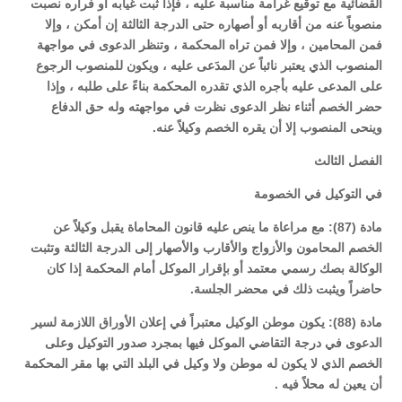
القضائية مع توقيع غرامة مناسبة عليه ، فإذا ثبت غيابه أو فراره نصبت
منصوباً عنه من أقاربه أو أصهاره حتى الدرجة الثالثة إن أمكن ، وإلا
فمن المحامين ، وإلا فمن تراه المحكمة ، وتنظر الدعوى في مواجهة
المنصوب الذي يعتبر نائباً عن المدَعى عليه ، ويكون للمنصوب الرجوع
على المدعى عليه بأجره الذي تقدره المحكمة بناءً على طلبه ، وإذا
حضر الخصم أثناء نظر الدعوى نظرت في مواجهته وله حق الدفاع
وينحى المنصوب إلا أن يقره الخصم وكيلاً عنه.
الفصل الثالث
في التوكيل في الخصومة
مادة (87): مع مراعاة ما ينص عليه قانون المحاماة يقبل وكيلاً عن
الخصم المحامون والأزواج والأقارب والأصهار إلى الدرجة الثالثة وتثبت
الوكالة بصك رسمي معتمد أو بإقرار الموكل أمام المحكمة إذا كان
حاضراً ويثبت ذلك في محضر الجلسة.
مادة (88): يكون موطن الوكيل معتبراً في إعلان الأوراق اللازمة لسير
الدعوى في درجة التقاضي الموكل فيها بمجرد صدور التوكيل وعلى
الخصم الذي لا يكون له موطن ولا وكيل في البلد التي بها مقر المحكمة
أن يعين له محلاً فيه .