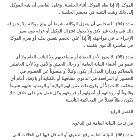
الموكل إلا إذا نفاه الموكل أثناء الجلسة، وعلى القاضي أن ينبه الموكل
إلى ذلك ويثبت التنبيه في محضر الجلسة .
مادة (94) : للمحامي أن يعتزل الوكالة بشرط أن يبلغ موكله ولا يجوز له
ذلك في وقت غير لائق ولا يحول اعتزال الوكيل أو عزله دون سير
الإجراءات في مواجهته إلاَّ إذا أعلن الخصم بتعيين بدلـه أو بعزم الموكل
في مباشرة الدعوى بنفسه .
مادة (95): لا يجوز لأحد القضاة أو مساعديهم ولا النائب العام ولا أي
عضو من أعضاء النيابة العامة أو رجال الجيش والأمن ولا لأحد العاملين
بالمحاكم ووزارة العدل أن يكون وكيلاً أو منصوباً عن الخصوم في
الحضور أو المرافعة في الدعوى مشافهةً أو بالكتابة أو بالإفتاء أمام أي
محكمة كانت إلاَّ أن يكون ذلك عمَن لهم الولاية أو الوصاية عليهم شرعاً
وقانوناً أو زوجاتهم أو أصولهم أو فروعهم وكل عمل يتم على خلاف ذلك
يكون باطلاً فضلاً عن المحاكمة التأديبية.
الفصل الرابع
في تدخل النيابة العامة في الدعوى
مادة (96): للنيابة العامة رفع الدعوى أو التدخل فيها في الحالات التي