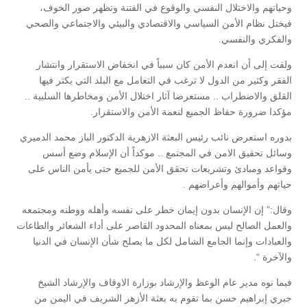
وحياتهم والاختلال النفسي والوقوع في الفتنة وتظهر صور الخوف،
فيختل نظام الأمن السياسي والاقتصادي والبيئي والاجتماعي والصحي
والفكري والنفسي.
ولفت إلى أن انعدم الأمن كان سبباً في انخفاض الاستقرار وانتشار
الفقر وكثير من الدول لا ترغب في التعامل مع البلد التي يكثر فيها
القلق والاضطراب .. مستعرضا آثار اختلال الأمن ومخاطرها السلبية ..
مؤكدا ضرورة حفاظ الجميع لنعمة الأمن والاستقرار.
بدوره استعرض نائب رئيس البعثة الازهرية الدكتور الباز محمد الدميري
وسائل تحقيق الامن في المجتمع .. موكداً أن الإسلام وضع أسس
وقواعد ومبادئ وتشريعات تحقق الأمن للجميع حتى يأمن الناس على
حياتهم وأموالهم وأعراضهم .
وقال:” إن الإنسان بدون إيمان خطر على نفسه وأهله ووطنه ومجتمعه
والعمل الصالح ليس بمعناه المحدود القاصر على أداء الشعائر والطاعات
والعبادات وإنما الجامع الشامل لكل ما يصلح شأن الإنسان في الدنيا
والآخرة “.
فيما نوه مدير عام الوعظ والإرشاد بوزارة الاوقاف والإرشاد الشيخ
جبري إبراهيم حسن بما تقوم به بعثة الأزهر الشريف في اليمن من