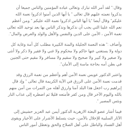
وقال:” لقد أمر الله تبارك وتعالى عباده المؤمنين والناس جميعا أن
يذكروا نعمته عليهم قال تعالى ” يا أيها الذين آمنوا اذكروا نعمة الله
عليكم” وقال أيضا “يا أيها الناس اذكروا نعمة الله عليكم ” ومن أعظم
نعم الله علينا التي يجب أن نذكرها ونذكر الناس بها بعد توحيد الله تعالى
نعمة الأمن ، الأمن على الدين والنفس والأهل والولد والعرض والمال”.
وأضاف :” هذه النعمة الجليلة والمنة الكبيرة مطلب كل أمة وغاية كل
دولة ولا يستغني عنها حاكم ولا محكوم ولا غني ولا فقير ولا ذكر ولا أنثى
ولا صغير ولا كبير ولا صحيح ولا سقيم ولا مسافر ولا مقيم حتى الجنين
في بطن أمه بحاجة ماسة إلى الأمان”.
واعتبر الدكتور عويس نعمة الأمن أهم وأعظم من نعمة الرزق وقد
قدمت نعمة الأمن على الرزق في الآية الكريمة قال تعالى ” وإذ قال
إبراهيم رب اجعل هذا البلد آمنا وارزق أهله من الثمرات من آمن منهم
بالله واليوم الآخر قال ومن كفر فأمتعه قليلا ثم اضطره إلى عذاب النار
وبئس المصير “.
فيما أشار عضو البعثة الازهرية الدكتور أيمن عبد العزيز حشيش إلى
الآثار السلبية للإخلال بالأمن، حيث يتسلط الأشرار على الأخيار ويقوى
أهل الفساد والباطل على أهل الصلاح والحق وتعطل أمور الناس