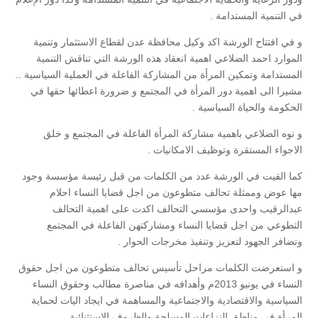
في التنمية المستدامة .
و في افتتاح الورشة اكد وكيل محافظة عدن لقطاع الاستثمار وتنمية
الموارد احمد الضلاعي اهمية انعقاد هذه الورشة التي تناقش التنمية
المستدامة وتمكين المرأة من المشاركة الفاعلة في العملية السياسية ..
مشيرا الى اهمية دور المرأة في المجتمع و ضرورة اعطائها حقها في
الحكومة والحياة السياسية .
و نوه الضلاعي باهمية مشاركة المرأة الفاعلة في المجتمع و خلق
الاجواء المستقرة وتوظيف الامكانيات .
كما القيت في الورشة عدد من الكلمات من قبل رئيسة مؤسسة وجود
مها عوض وممثلة تحالف متطوعون من اجل قضايا النساء احلام
عبدالرقيب واحدى مؤسسي التحالف اكدت على اهمية التحالف
التطوعي من اجل قضايا النساء ومشاركتهن الفاعلة في المجتمع
وتضافر الجهود لتعزيز وتنفيذ مخرجات الحوار .
و استعرضت الكلمات مراحل تأسيس تحالف متطوعون من اجل حقوق
النساء في يونيو 2013م وأهدافه في مناصرة مطالب وحقوق النساء
السياسية والاقتصادية والاجتماعية والمساهمة في ايجاد اليات لحماية
المرأة في مناطق النزاعات المسلحة والظروف الاستثنائية.