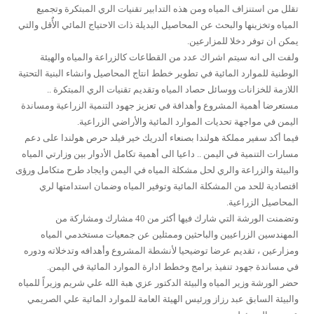
تقلل من استنزاف المياه ومن هذه التدابير تقنيات الري المبتكرة وتجميع
المياه وتخزينها والبحث عن المحاصيل البديلة ذات الاحتياج المائي الأٌقل والتي
يمكن ان توفر دخلا للمزارعين.
ولفت الى انه سيتم اشراك عدد من القطاعات كالزراعة والمياه والهيئة
الوطنية للموارد المائية في تطوير خطط انتاج المحاصيل وانشاء البنية التحتية
اللازمة للخزانات ووسائل حصاد المياه وتقديم تقنيات الري المبتكرة ..
مستعرضا أهمية المشروع وأهدافة في تعزيز جهود التنمية الزراعية ومساندة
اليمن في مواجهة تحديات الموارد المائية والأراضي الزراعية.
فيما أكد سفير مملكة هولندا بصنعاء ألدريك خير فيلد حرص هولندا على دعم
مسارات التنمية في اليمن .. داعيا الى أهمية تكامل الأدوار بين وزارتي المياه
والبيئة والزراعة والري لحل مشكلة المياه في اليمن وايجاد طرح متكامل ورؤى
اقتصادية للحد من المشكلة المائية وتوفير المياه وضمان استدامتها لري
المحاصيل الزراعية.
وتضمنت الورشة التي شارك فيها أكثر من 40 مشارك ومشاركة من
المهندسين الزراعيين والباحثين وممثلين عن جمعيات مستخدمي المياه
ومزارعين ، تقديم عرضا توضيحيا لأنشطة المشروع وأهدافه وتدخلاته ودوره
في مساندة جهود تنفيذ برامج وخطط ادارة الموارد المائية في اليمن.
حضر الورشة وزير المياه والبيئة الدكتور عزي هبة الله علي شريم وزيراً للمياه
والبيئة السابق عبد رزاز ورئيس الهيئة العامة للموارد المائية علي الصريمي