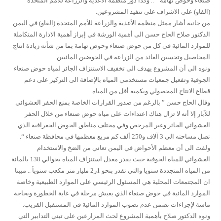
صنعاء وحوض تهامة ” .. وكذا دور منظمة الأغذية والزراعة للأمم المتحدة
(الفاو) على الاشراف على تنفيذ المشروعين.
من جانبه أشار ممثل منظمة الأغذية والزراعة للأمم المتحدة (الفاو) في اليمن
الدكتور صلاح الحاج حسن الى أهمية الورشة في إبراز أهمية الادارة المتكاملة
للموارد المائية في كل من حوض صنعاء وحوض تهامة بما من شأنه زيادة انتاج
المحاصيل وتحسين العائد من الزراعة في الحوضين المائيين.
ونوه الى أن المشروع يهدف الى تخفيف الاستنزاف الجائر لمياه حوض صنعاء
الجوفية وتفعيل جمعيات مستخدمي المياه بالإضافة الى التركيز على دعم
قطاع الانتاج المحصولي وبكمية أقل من المياه.
وقال الحاج حسن ” بالرغم من صدور القرارات الخاصة بمنع الحفر العشوائي
للآبار إلا أنه لا تزال هناك اعتداءات على مياه حوض صنعاء من خلال الحفر
العشوائي الجائر وغير المرخص وفي مختلف مناطق الحوض الجغرافية الذي
تصل مساحته الى 3 آلاف و250 ألف كم مربع معظمها في محافظة صنعاء “.
ولفت الى أن معظم الأحواض في اليمن تعاني من الضخ والاستخدام
العشوائي للمياه الجوفية حيث يقدر معدل استنزاف المياه بحوالي 138 بالمائة
من المياه المتجددة سنويا والتي تقدر بنحو 1ر2 مليار متر مكعب سنوياً .. مبينا
ان المجتمعات المحلية هي المسئول الرئيسي على الموارد الطبيعية وخاصة
الموارد المائية في حوض صنعاء الذي يعيش مرحلة في غاية الخطورة وبحاجة
ماسة لإجراءات تضمن عدم نضوب الموارد المائية في المستقبل القريب.
ونوه الدكتور صلاح بأهمية المشروع لحث المزارعين على تبني التدابير التي