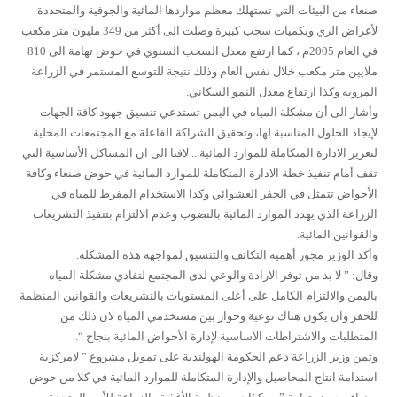
صنعاء من البيئات التي تستهلك معظم مواردها المائية والجوفية والمتجددة
لأغراض الري وبكميات سحب كبيرة وصلت الى أكثر من 349 مليون متر مكعب
في العام 2005م ، كما ارتفع معدل السحب السنوي في حوض تهامة الى 810
ملايين متر مكعب خلال نفس العام وذلك نتيجة للتوسع المستمر في الزراعة
المروية وكذا ارتفاع معدل النمو السكاني.
وأشار الى أن مشكلة المياه في اليمن تستدعي تنسيق جهود كافة الجهات
لإيجاد الحلول المناسبة لها، وتحقيق الشراكة الفاعلة مع المجتمعات المحلية
لتعزيز الادارة المتكاملة للموارد المائية .. لافتا الى ان المشاكل الأساسية التي
تقف أمام تنفيذ خطة الادارة المتكاملة للموارد المائية في حوض صنعاء وكافة
الأحواض تتمثل في الحفر العشوائي وكذا الاستخدام المفرط للمياه في
الزراعة الذي يهدد الموارد المائية بالنضوب وعدم الالتزام بتنفيذ التشريعات
والقوانين المائية.
وأكد الوزير مجور أهمية التكاتف والتنسيق لمواجهة هذه المشكلة.
وقال: ” لا بد من توفر الارادة والوعي لدى المجتمع لتفادي مشكلة المياه
باليمن والالتزام الكامل على أعلى المستويات بالتشريعات والقوانين المنظمة
للحفر وان يكون هناك توعية وحوار بين مستخدمي المياه لان ذلك من
المتطلبات والاشتراطات الاساسية لإدارة الأحواض المائية بنجاح “.
وثمن وزير الزراعة دعم الحكومة الهولندية على تمويل مشروع ” لامركزية
استدامة انتاج المحاصيل والإدارة المتكاملة للموارد المائية في كلا من حوض