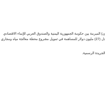
قانون) المبرمة بين حكومة الجمهورية اليمنية والصندوق العربي للإنماء الاقتصادي
والاجتماعي بمبلغ (8) ثمانية ملايين دينار كويتي، أي مايعادل (27) مليون دولار للمساهمة في تمويل مشروع محطة معالجة مياه ومجاري