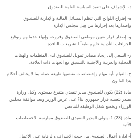
‌د- الإشراف على تنفيذ السياسة العامة للصندوق.
‌ه- إقتراح اللوائح التي تنظم المسائل المالية والإدارية للصندوق
وإصدارها بعد إقرارها من قِبل مجلس الإدارة.
‌و- إصدار قرار تعيين موظفي الصندوق وفروعه وإنهاء خدماتهم وتوقيع
الجزاءات التأديبية عليهم طبقاً للتشريعات النافذة.
‌ز- السعي إلى إيجاد مصادر تمويل للصندوق لدى المنظمات والهيئات
المحلية والعربية والأجنبية بالتنسيق مع الجهات ذات العلاقة.
‌ح- القيام بأية مهام وإختصاصات تقتضيها طبيعة عمله بما لا يخالف أحكام
هذا القانون.
مادة (22) يكون للصندوق مدير تنفيذي متفرغ بمستوى وكيل وزارة
يصدر بتعيينه قرار جمهوري بناءً على عرض الوزير وبعد موافقة مجلس
الوزراء ويخضع شغل الوظيفة للتنافس.
مادة (23) 1- يتولى المدير التنفيذي للصندوق ممارسة الاختصاصات
الآتية:
أ- إدارة أعمال الصندوق من حيث الإشراف والرقابة على الأعمال