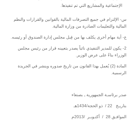
الإجتماعية والمشاريع التي تم تنفيذها.
س- الإلتزام في جميع التصرفات المالية بالقوانين والقرارات والنظم
المالية والتعليمات الصادرة من وزارة المالية.
ع- أية مهام أخرى يكلف بها من قِبل مجلس إدارة الصندوق أو رئيسه.
2- يكون للمدير التنفيذي نائباً يصدر بتعيينه قرار من رئيس مجلس
الوزراء بناءً على عرض الوزير.
المادة (2) يُعمل بهذا القانون من تاريخ صدوره وينشر في الجريدة
الرسمية.
صدر برئاسـة الجمهورية ـ بصنعاء
بتاريـخ 22 / ذو الحجة/1434هـ
الموافـق 28 / أكتـوبـر /2013م