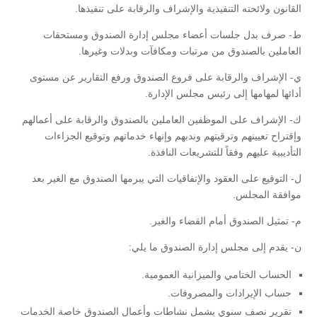
القانون ولائحته التنفيذية والإشراف والرقابة على تنفيذها.
ط- صرف بدل جلسات أعضاء مجلس إدارة الصندوق ومستحقات
العاملين بالصندوق من مرتبات ومكافآت وبدلات وغيرها.
ي- الإشراف والرقابة على فروع الصندوق ورفع التقارير عن مستوى
أدائها لمهامها إلى رئيس مجلس الإدارة.
ك- الإشراف على الموظفين العاملين بالصندوق والرقابة على أعمالهم
وإقتراح تعيينهم وترقيتهم وندبهم وإنهاء خدماتهم وتوقيع الجزاءات
التأديبية عليهم وفقاً للتشريعات النافذة.
ل- التوقيع على العقود والإتفاقيات التي يبرمها الصندوق مع الغير بعد
موافقة المجلس.
م- تمثيل الصندوق أمام القضاء والغير.
ن- يقدم إلى مجلس إدارة الصندوق ما يلي:
الحساب الختامي والميزانية العمومية.
حساب الإيرادات والمصروفات.
تقرير نصف سنوي يشمل نشاطات وأعمال الصندوق خاصة الخدمات