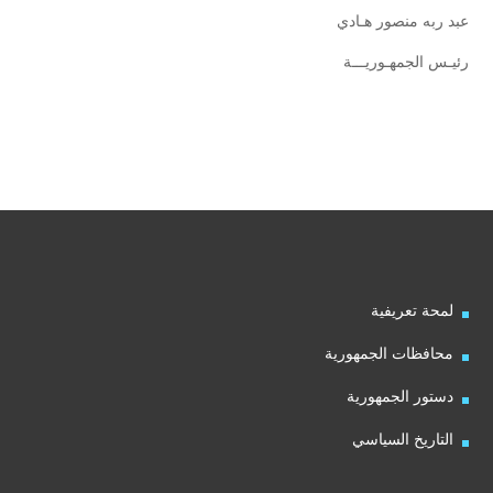
عبد ربه منصور هـادي
رئيـس الجمهـوريـــة
لمحة تعريفية
محافظات الجمهورية
دستور الجمهورية
التاريخ السياسي