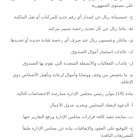
على مستوى الجمهورية.
‌ح- خمسمائة ريال عن إصدار أي رقم جديد للمركبات أو نقل الملكية.
‌ط- مائتا ريال عن كل تجديد رخصة تسيير مركبة.
‌ي- مائتان وخمسون ريال عند صرف أي رخصة قيادة جديدة أو تجديدها.
‌ك- عائدات إستثمار أموال الصندوق.
‌ل- عائدات الفعاليات والأنشطة المتعددة التي يقوم بها الصندوق.
‌م- ما يخصص من وقف ووصايا وأموال لرعاية وتأهيل الأشخاص ذوي
الإعاقة.
مادة (18) يتولى رئيس مجلس الإدارة ممارسة الاختصاصات التالية:
‌أ- الدعوة لإنعقاد المجلس وتحديد جدول الأعمال.
‌ب- متابعة تنفيذ كافة قرارات مجلس الإدارة ورفع التقارير عنها.
‌ج- التوقيع على العقود والإتفاقيات نيابة عن مجلس الإدارة طبقاً
للتشريعات النافذة.