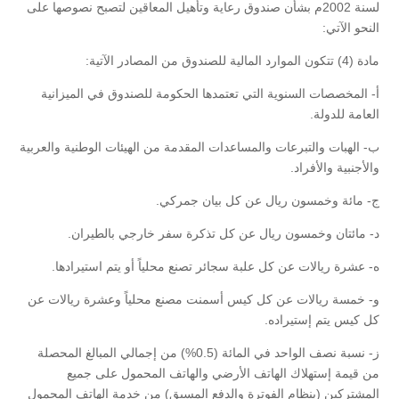
لسنة 2002م بشأن صندوق رعاية وتأهيل المعاقين لتصبح نصوصها على
النحو الآتي:
مادة (4) تتكون الموارد المالية للصندوق من المصادر الآتية:
‌أ- المخصصات السنوية التي تعتمدها الحكومة للصندوق في الميزانية
العامة للدولة.
‌ب- الهبات والتبرعات والمساعدات المقدمة من الهيئات الوطنية والعربية
والأجنبية والأفراد.
‌ج- مائة وخمسون ريال عن كل بيان جمركي.
‌د- مائتان وخمسون ريال عن كل تذكرة سفر خارجي بالطيران.
‌ه- عشرة ريالات عن كل علبة سجائر تصنع محلياً أو يتم استيرادها.
‌و- خمسة ريالات عن كل كيس أسمنت مصنع محلياً وعشرة ريالات عن
كل كيس يتم إستيراده.
‌ز- نسبة نصف الواحد في المائة (0.5%) من إجمالي المبالغ المحصلة
من قيمة إستهلاك الهاتف الأرضي والهاتف المحمول على جميع
المشتركين (بنظام الفوترة والدفع المسبق) من خدمة الهاتف المحمول