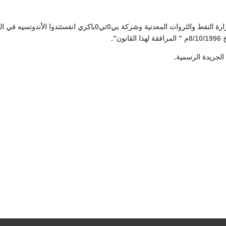
مادة (1): ووفق على اتفاقية المشاركة في الإنتاج بين وزارة النفط والثروات المعدنية وشركة بي0تي0باكري انفستندوا الأ