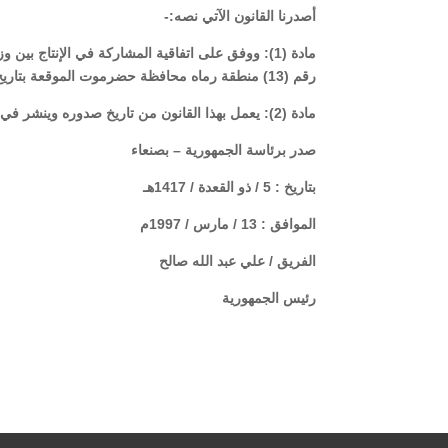
أصدرنا القانون الآتي نصه:-
رقم (13) منطقة رماه محافظة حضرموت الموقعة بتاريخ 8/10/1996م ” المرافقة لهذا القانون”.
مادة (2): يعمل بهذا القانون من تاريخ صدوره وينشر في الجريدة الرسمية.
صدر برئاسة الجمهورية – بصنعاء
بتاريخ : 5 / ذو القعدة / 1417هـ
الموافق : 13 / مارس / 1997م
الفريق / علي عبد الله صالح
رئيس الجمهورية