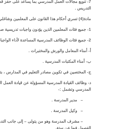
7- تنويع مجالات العمل المدرسي بما يساعد على حفز قدر
التدريس .
مادة(4) تسري أحكام هذا القانون على المعلمين وشاغلي وظائف المهن التعليمية التابعة للوزارة على النحو التالي:
1- جميع فئات المعلمين الذين يؤدون واجبات تدريسية صفية ، وتعتبر تلك الواجبات لهم واجبات مهنية متخصصة .
2- جميع فئات الوظائف المدرسية المساعدة لأداء الواجبات التدريسية الصفية وتشمل:-
أ- أمناء المعامل والورش والمختبرات .
ب- أمناء المكتبات المدرسية .
ج- المختصين في تكوين مصادر التعليم في المدارس ، بتجمي
د- وظائف القيادة المدرسية المسؤولة عن قيادة العمل 
المدرسي وتشمل :-
– مدير المدرسة .
– وكيل المدرسة .
– مشرف المدرسة وهو من يتولى – إلى جانب التدريس 
الفصول فيها عن ستة.