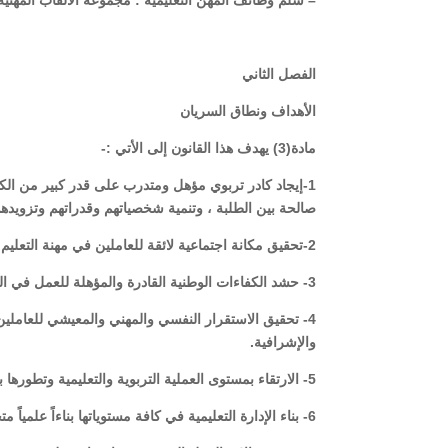
– سلم وظائف المهن التعليمية : مجموعة الألقاب المهنية
الفصل الثاني
الأهداف ونطاق السريان
مادة(3) يهدف هذا القانون إلى الأتي :-
1-إيجاد كادر تربوي مؤهل ومتدرب على قدر كبير من الكفا
صالحة بين الطلبة ، وتنمية شخصياتهم وقدراتهم وتزويدهم 
2-تحقيق مكانة اجتماعية لائقة للعاملين في مهنة التعليم (مادياً ومعنوياً) بما يجسد الاحترام للتعليم والمعلم وتقدير الرسالة التربوية السامية .
3- حشد الكفاءات الوطنية القادرة والمؤهلة للعمل في المجال التعليمي .
4- تحقيق الاستقرار النفسي والمهني والمعيشي للعاملين
والإشرافية.
5- الارتقاء بمستوى العملية التربوية والتعليمية وتطورها بما يلبي حاجة التنمية الشاملة وانتقال اليمن إلى المستوى الحضاري اللائق .
6- بناء الإدارة التعليمية في كافة مستوياتها بناءاً علمياً متخصصاً ، وتوجيه كافة برامج التأهيل والتدريب في ذلك الاتجاه.