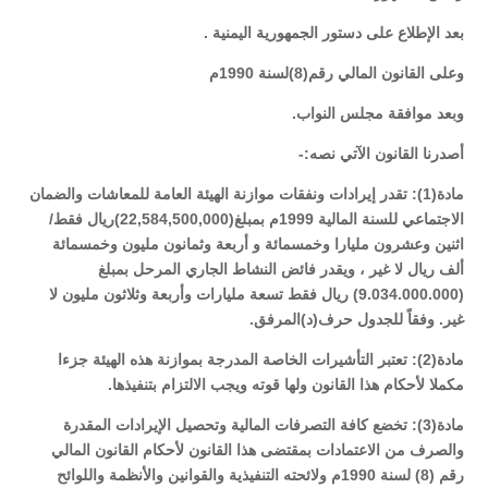
بعد الإطلاع على دستور الجمهورية اليمنية
.
وعلى القانون المالي رقم(8)لسنة 1990م
وبعد موافقة مجلس النواب
.
أصدرنا القانون الآتي نصه
:-
مادة(1): تقدر إيرادات ونفقات موازنة الهيئة العامة للمعاشات والضمان
الاجتماعي للسنة المالية 1999م بمبلغ(22,584,500,000)ريال فقط/
اثنين وعشرون مليارا وخمسمائة و أربعة وثمانون مليون وخمسمائة
ألف ريال لا غير ، ويقدر فائض النشاط الجاري المرحل بمبلغ
(9.034.000.000)
ريال فقط تسعة مليارات وأربعة وثلاثون مليون لا
غير. وفقاً للجدول حرف(د)المرفق
.
مادة(2): تعتبر التأشيرات الخاصة المدرجة بموازنة هذه الهيئة جزءا
مكملا لأحكام هذا القانون ولها قوته ويجب الالتزام بتنفيذها
.
مادة(3): تخضع كافة التصرفات المالية وتحصيل الإيرادات المقدرة
والصرف من الاعتمادات بمقتضى هذا القانون لأحكام القانون المالي
رقم
(8)
لسنة 1990م ولائحته التنفيذية والقوانين والأنظمة واللوائح