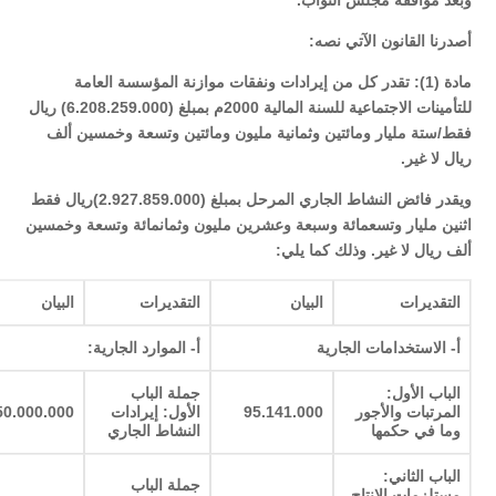
وبعد موافقة مجلس النواب.
أصدرنا القانون الآتي نصه:
مادة (1): تقدر كل من إيرادات ونفقات موازنة المؤسسة العامة
للتأمينات الاجتماعية للسنة المالية 2000م بمبلغ (6.208.259.000) ريال
فقط/ستة مليار ومائتين وثمانية مليون ومائتين وتسعة وخمسين ألف
ريال لا غير.
ويقدر فائض النشاط الجاري المرحل بمبلغ (2.927.859.000)ريال فقط
اثنين مليار وتسعمائة وسبعة وعشرين مليون وثمانمائة وتسعة وخمسين
ألف ريال لا غير. وذلك كما يلي:
التقديرات
البيان
التقديرات
البيان
أ- الاستخدامات الجارية
أ- الموارد الجارية:
الباب الأول:
جملة الباب
المرتبات والأجور
95.141.000
الأول: إيرادات
50.000.000
وما في حكمها
النشاط الجاري
الباب الثاني:
جملة الباب
مستلزمات الإنتاج